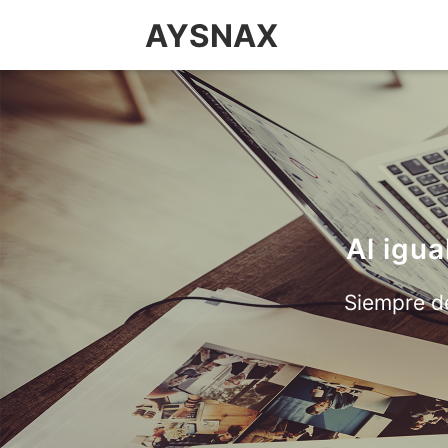
AYSNAX
Al igu
Siempre de