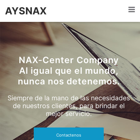
AYSNAX
NAX-Center Company
Al igual que el mundo,
nunca nos detenemos.
Siempre de la mano de las necesidades
de nuestros clientes, para brindar el
mejor servicio.
Contactenos