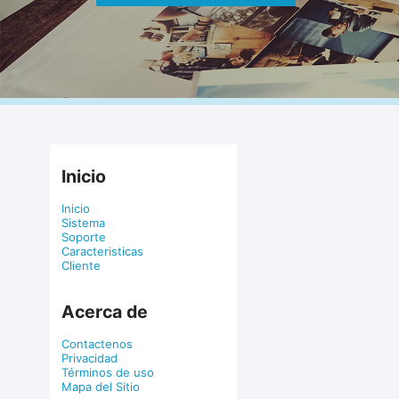
Inicio
Inicio
Sistema
Soporte
Caracteristicas
Cliente
Acerca de
Contactenos
Privacidad
Términos de uso
Mapa del Sitio